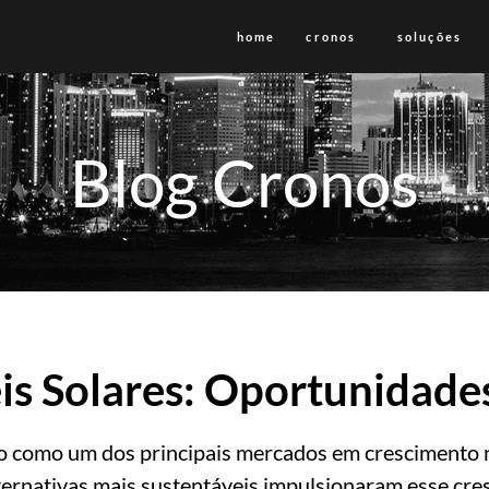
home
cronos
soluções
Blog Cronos
is Solares: Oportunidades
do como um dos principais mercados em crescimento n
lternativas mais sustentáveis impulsionaram esse cre