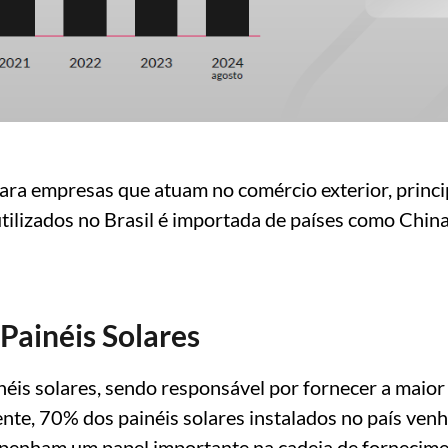
ara empresas que atuam no comércio exterior, princ
 utilizados no Brasil é importada de países como Chin
Painéis Solares
inéis solares, sendo responsável por fornecer a maio
mente, 70% dos painéis solares instalados no país ven
penham um papel importante na cadeia de fornecimen