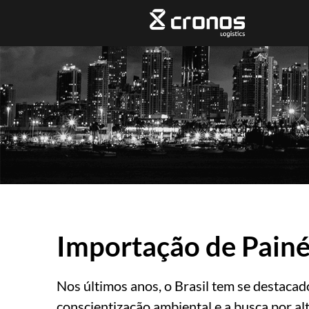
Importação de Painé
Nos últimos anos, o Brasil tem se destaca
conscientização ambiental e a busca por a