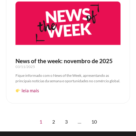
em São Paulo, com uma equipe comercial e operacional dedicada.
Nossa atuação local permite oferecer soluções logísticas
personalizadas, compreendendo as particularidades do mercado
paulista – desde regimes especiais até o clearance aduaneiro – e
conectando sua empresa ao mercado global.
News of the week: novembro de 2025
03/11/2025
Fique informado com o News of the Week, apresentando as
principais notícias da semana e oportunidades no comércio global.
leia mais
1
2
3
…
10