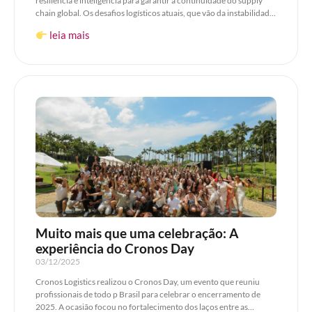
resiliência e inteligência para garantir a continuidade do supply
chain global. Os desafios logísticos atuais, que vão da instabilidade
geopolítica e a burocracia do comércio exterior até a escassez de
leia mais
capacidade e as demandas de ESG, ameaçam a eficiência da
importação e exportação. Superar esses obstáculos requer um
planejamento estratégico que mapeie proativamente os riscos,
assegurando que a expertise técnica seja integrada à operação
para transformar incertezas em oportunidades e otimizar custos.
Muito mais que uma celebração: A
experiência do Cronos Day
03/12/2025
Cronos Logistics realizou o Cronos Day, um evento que reuniu
profissionais de todo p Brasil para celebrar o encerramento de
2025. A ocasião focou no fortalecimento dos laços entre as