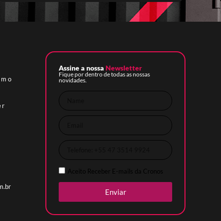
o
Assine a nossa
Newsletter
Fique por dentro de todas as nossas
imo
novidades.
er
Aceito Receber E-mails da Cronos
m.br
Enviar