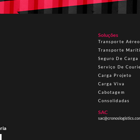
Soluções
Transporte Aére
Transporte Marít
Seguro De Carga
Serviço De Couri
Carga Projeto
Carga Viva
Cabotagem
Consolidadas
SAC
sac@cronoslogistics.co
ria