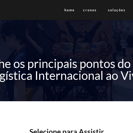
home
cronos
soluções
 os principais pontos d
gística Internacional ao Vi
Selecione para Assistir