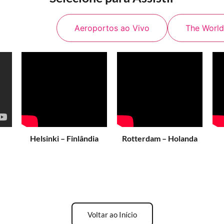
os ao Vivo
Aeroportos ao Vivo
The World
Helsinki – Finlândia
Rotterdam – Holanda
Voltar ao Início